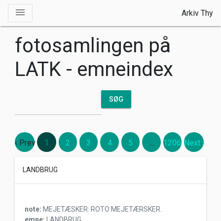
Toggle drawer
menu
Arkiv Thy
fotosamlingen på
LATK - emneindex
SØG
‹ Prev
1
2
3
4
5
…
1206
Next ›
LANDBRUG
note:
MEJETÆSKER: ROTO MEJETÆRSKER.
emne:
LANDBRUG