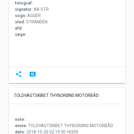
fotograf:
signatur:
A8-STR
sogn:
AGGER
sted:
STRANDEN
afd:
søge:
share
pageview
TOLDVAGTSKIBET THYBORØNS MOTORBÅD
note:
emne:
TOLDVAGTSKIBET THYBORØNS MOTORBÅD
dato:
2018-10-26 02:19:30 +0200