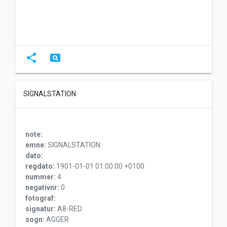
share
pageview
SIGNALSTATION
note:
emne:
SIGNALSTATION
dato:
regdato:
1901-01-01 01:00:00 +0100
nummer:
4
negativnr:
0
fotograf:
signatur:
A8-RED
sogn:
AGGER