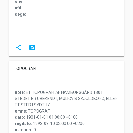
sted:
afd:
søge:
share
pageview
TOPOGRAFI
note:
ET TOPOGRAFI AF HAMBORGGÅRD 1801.
STEDET ER UBEKENDT, MULIGVIS SKJOLDBORG, ELLER
ET STED I SYDTHY.
emne:
TOPOGRAFI
dato:
1901-01-01 01:00:00 +0100
regdato:
1993-08-10 02:00:00 +0200
nummer:
0