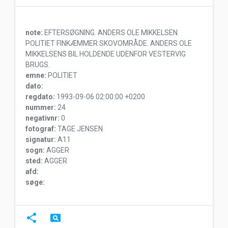
note:
EFTERSØGNING. ANDERS OLE MIKKELSEN.
POLITIET FINKÆMMER SKOVOMRÅDE. ANDERS OLE
MIKKELSENS BIL HOLDENDE UDENFOR VESTERVIG
BRUGS.
emne:
POLITIET
dato:
regdato:
1993-09-06 02:00:00 +0200
nummer:
24
negativnr:
0
fotograf:
TAGE JENSEN
signatur:
A11
sogn:
AGGER
sted:
AGGER
afd:
søge:
share
pageview