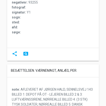
negativnr:
93255
fotograf:
signatur:
Y1
sogn:
sted:
afd:
søge:
share
pageview
BESÆTTELSEN. VÆRNEMAGT, ANLÆG, PER.
note:
AFLEVERET AF JØRGEN HALD, SENNELSVEJ 143
BILLED 1: DEPOT PÅ OT - LEJEREN BILLED 2 & 3:
LUFTVÆRNSSIRENE, NØRREALLE BILLED 4: (3 STK)
TYSK SOLDATER, NØRREALLE BILLED 5: DANSK