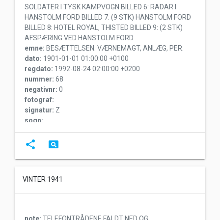
SOLDATER I TYSK KAMPVOGN BILLED 6: RADAR I
HANSTOLM FORD BILLED 7: (9 STK) HANSTOLM FORD
BILLED 8: HOTEL ROYAL, THISTED BILLED 9: (2 STK)
AFSPÆRING VED HANSTOLM FORD
emne:
BESÆTTELSEN. VÆRNEMAGT, ANLÆG, PER.
dato:
1901-01-01 01:00:00 +0100
regdato:
1992-08-24 02:00:00 +0200
nummer:
68
negativnr:
0
fotograf:
signatur:
Z
sogn:
sted:
afd:
share
pageview
søge:
VINTER 1941
note:
TELEFONTRÅDENE FALDT NED OG