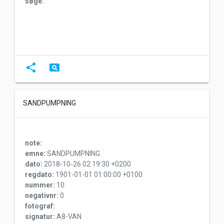
søge:
share
pageview
SANDPUMPNING
note:
emne:
SANDPUMPNING
dato:
2018-10-26 02:19:30 +0200
regdato:
1901-01-01 01:00:00 +0100
nummer:
10
negativnr:
0
fotograf:
signatur:
A8-VAN