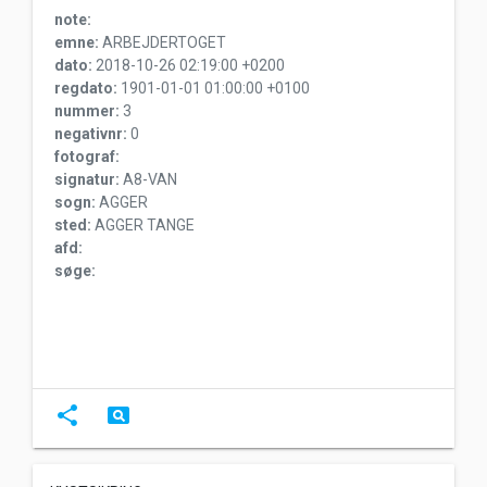
note:
emne:
ARBEJDERTOGET
dato:
2018-10-26 02:19:00 +0200
regdato:
1901-01-01 01:00:00 +0100
nummer:
3
negativnr:
0
fotograf:
signatur:
A8-VAN
sogn:
AGGER
sted:
AGGER TANGE
afd:
søge:
share
pageview