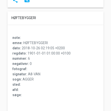
share
pageview
HØFTEBYGGERI
note:
emne:
HØFTEBYGGERI
dato:
2018-10-26 02:19:05 +0200
regdato:
1901-01-01 01:00:00 +0100
nummer:
6
negativnr:
0
fotograf:
signatur:
A8-VAN
sogn:
AGGER
sted:
afd:
søge: