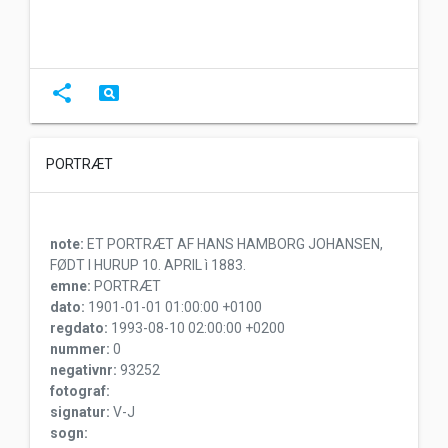
share
pageview
PORTRÆT
note:
ET PORTRÆT AF HANS HAMBORG JOHANSEN,
FØDT I HURUP 10. APRIL ì 1883.
emne:
PORTRÆT
dato:
1901-01-01 01:00:00 +0100
regdato:
1993-08-10 02:00:00 +0200
nummer:
0
negativnr:
93252
fotograf:
signatur:
V-J
sogn: