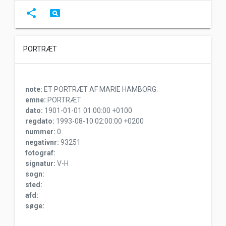
share
pageview
PORTRÆT
note:
ET PORTRÆT AF MARIE HAMBORG.
emne:
PORTRÆT
dato:
1901-01-01 01:00:00 +0100
regdato:
1993-08-10 02:00:00 +0200
nummer:
0
negativnr:
93251
fotograf:
signatur:
V-H
sogn:
sted:
afd:
søge: