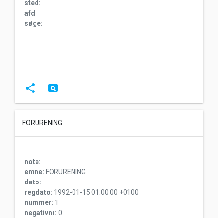
sted:
afd:
søge:
share
pageview
FORURENING
note:
emne:
FORURENING
dato:
regdato:
1992-01-15 01:00:00 +0100
nummer:
1
negativnr:
0