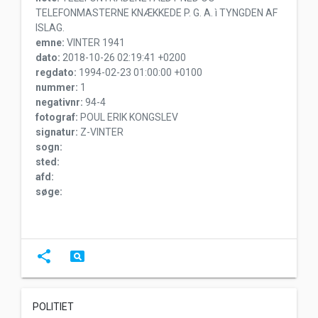
TELEFONMASTERNE KNÆKKEDE P. G. A. ì TYNGDEN AF
ISLAG.
emne:
VINTER 1941
dato:
2018-10-26 02:19:41 +0200
regdato:
1994-02-23 01:00:00 +0100
nummer:
1
negativnr:
94-4
fotograf:
POUL ERIK KONGSLEV
signatur:
Z-VINTER
sogn:
sted:
afd:
søge:
share
pageview
POLITIET