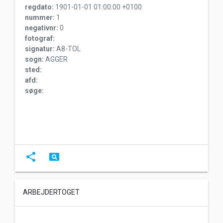
regdato:
1901-01-01 01:00:00 +0100
nummer:
1
negativnr:
0
fotograf:
signatur:
A8-TOL
sogn:
AGGER
sted:
afd:
søge:
share
pageview
ARBEJDERTOGET