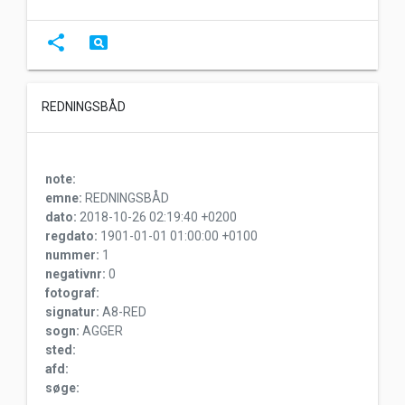
share
pageview
REDNINGSBÅD
note:
emne:
REDNINGSBÅD
dato:
2018-10-26 02:19:40 +0200
regdato:
1901-01-01 01:00:00 +0100
nummer:
1
negativnr:
0
fotograf:
signatur:
A8-RED
sogn:
AGGER
sted:
afd:
søge: