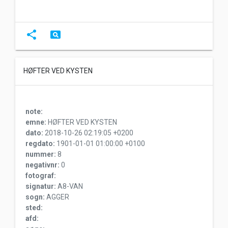
share
pageview
HØFTER VED KYSTEN
note:
emne:
HØFTER VED KYSTEN
dato:
2018-10-26 02:19:05 +0200
regdato:
1901-01-01 01:00:00 +0100
nummer:
8
negativnr:
0
fotograf:
signatur:
A8-VAN
sogn:
AGGER
sted:
afd: