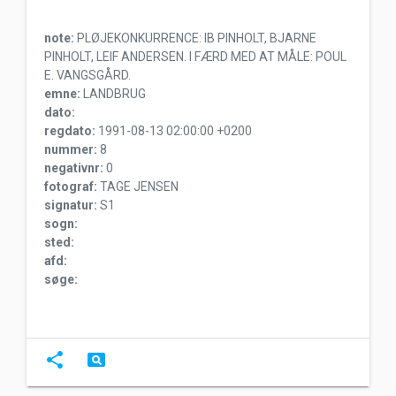
note:
PLØJEKONKURRENCE: IB PINHOLT, BJARNE
PINHOLT, LEIF ANDERSEN. I FÆRD MED AT MÅLE: POUL
E. VANGSGÅRD.
emne:
LANDBRUG
dato:
regdato:
1991-08-13 02:00:00 +0200
nummer:
8
negativnr:
0
fotograf:
TAGE JENSEN
signatur:
S1
sogn:
sted:
afd:
søge:
share
pageview