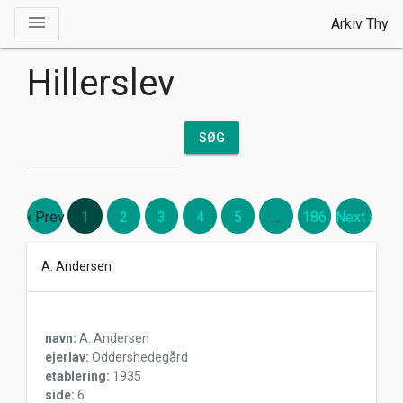
Toggle drawer
menu
Arkiv Thy
Hillerslev
SØG
‹ Prev
1
2
3
4
5
…
186
Next ›
A. Andersen
navn:
A. Andersen
ejerlav:
Oddershedegård
etablering:
1935
side:
6