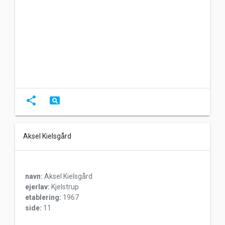
share
pageview
Aksel Kielsgård
navn:
Aksel Kielsgård
ejerlav:
Kjelstrup
etablering:
1967
side:
11