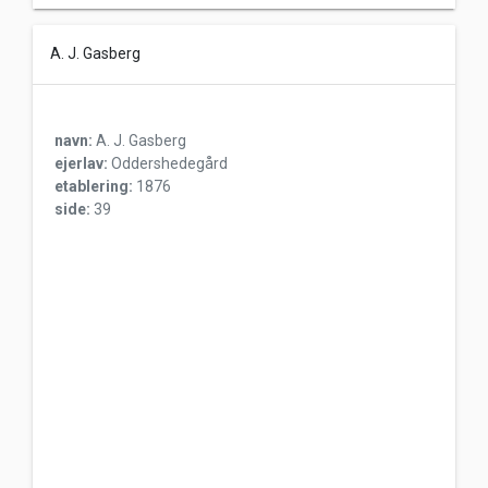
A. J. Gasberg
navn:
A. J. Gasberg
ejerlav:
Oddershedegård
etablering:
1876
side:
39