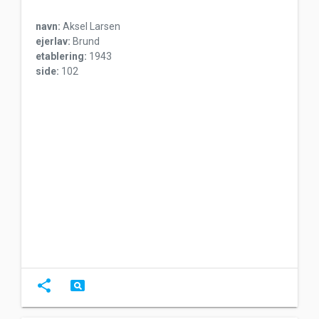
navn:
Aksel Larsen
ejerlav:
Brund
etablering:
1943
side:
102
share
pageview