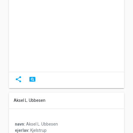
share
pageview
Aksel L. Ubbesen
navn:
Aksel L. Ubbesen
ejerlav:
Kjelstrup