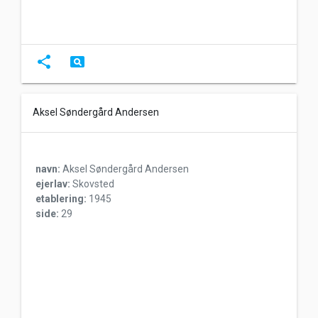
share
pageview
Aksel Søndergård Andersen
navn:
Aksel Søndergård Andersen
ejerlav:
Skovsted
etablering:
1945
side:
29