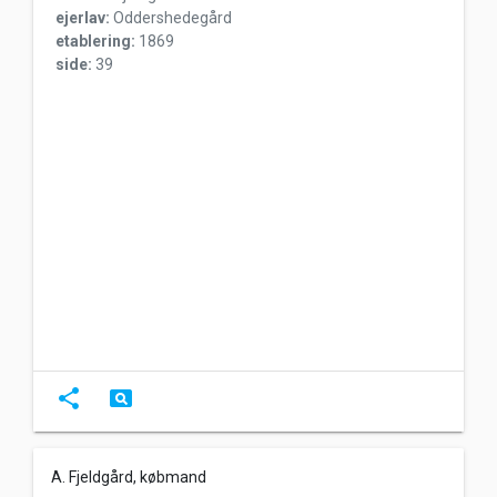
ejerlav:
Oddershedegård
etablering:
1869
side:
39
share
pageview
A. Fjeldgård, købmand