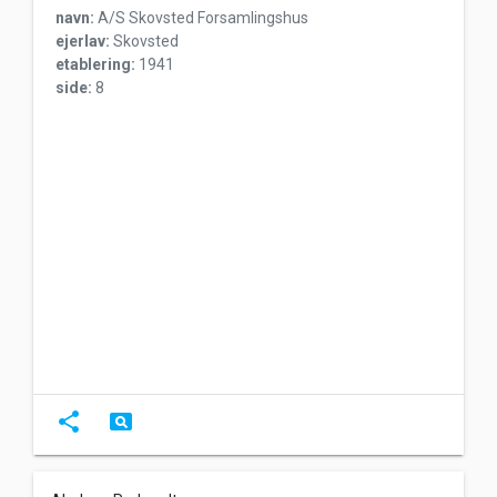
navn:
A/S Skovsted Forsamlingshus
ejerlav:
Skovsted
etablering:
1941
side:
8
share
pageview