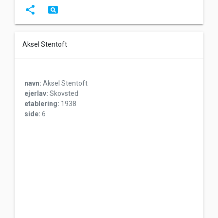
share
pageview
Aksel Stentoft
navn:
Aksel Stentoft
ejerlav:
Skovsted
etablering:
1938
side:
6