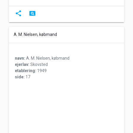
share
pageview
A. M. Nielsen, købmand
navn:
A. M. Nielsen, købmand
ejerlav:
Skovsted
etablering:
1949
side:
17