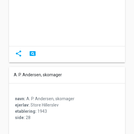
share
pageview
A. P. Andersen, skomager
navn:
A. P. Andersen, skomager
ejerlav:
Store Hillerslev
etablering:
1943
side:
28