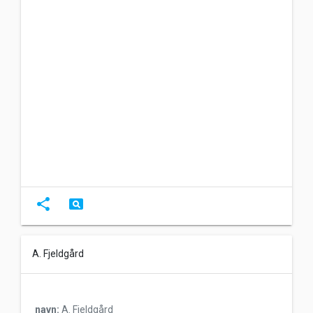
share
pageview
A. Fjeldgård
navn:
A. Fjeldgård