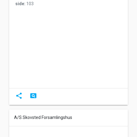
side:
103
share
pageview
A/S Skovsted Forsamlingshus