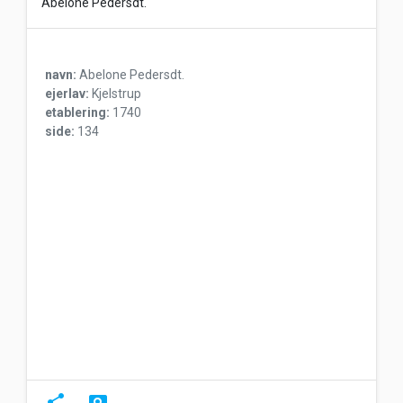
Abelone Pedersdt.
navn:
Abelone Pedersdt.
ejerlav:
Kjelstrup
etablering:
1740
side:
134
share
pageview