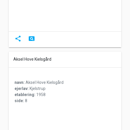
share
pageview
Aksel Hove Kielsgård
navn:
Aksel Hove Kielsgård
ejerlav:
Kjelstrup
etablering:
1958
side:
8