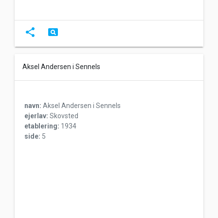
share
pageview
Aksel Andersen i Sennels
navn:
Aksel Andersen i Sennels
ejerlav:
Skovsted
etablering:
1934
side:
5