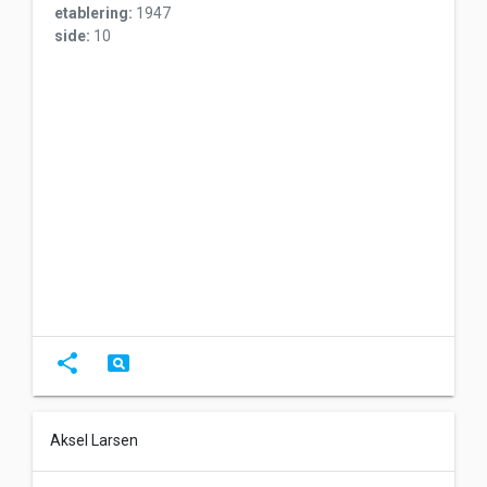
etablering:
1947
side:
10
share
pageview
Aksel Larsen