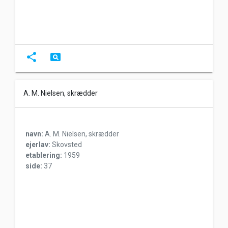
share
pageview
A. M. Nielsen, skrædder
navn:
A. M. Nielsen, skrædder
ejerlav:
Skovsted
etablering:
1959
side:
37