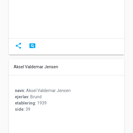
share
pageview
Aksel Valdemar Jensen
navn:
Aksel Valdemar Jensen
ejerlav:
Brund
etablering:
1939
side:
39