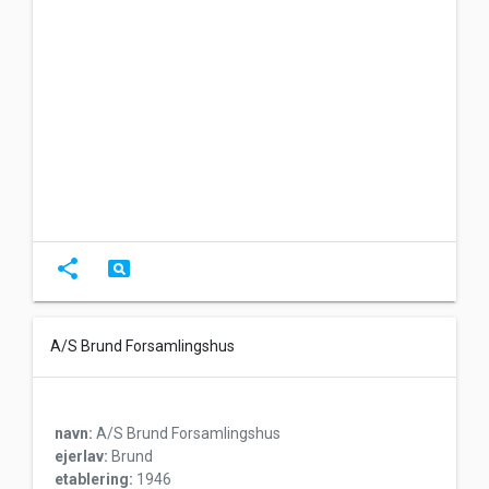
share
pageview
A/S Brund Forsamlingshus
navn:
A/S Brund Forsamlingshus
ejerlav:
Brund
etablering:
1946