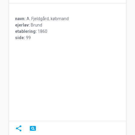
navn:
A. Fjeldgård, købmand
ejerlav:
Brund
etablering:
1860
side:
99
share
pageview