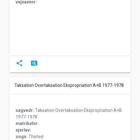
vejnavnnr:
share
pageview
Taksation Overtaksation Ekspropriation A+B 1977-1978
sagvedr:
Taksation Overtaksation Ekspropriation A+B
1977-1978
matrikelnr:
ejerlav:
sogn:
Thisted