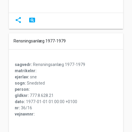
share
pageview
Rensningsanlæg 1977-1979
sagvedr:
Rensningsanlæg 1977-1979
matrikelnr:
ejerlav:
sne
sogn:
Snedsted
person:
gldknr:
777.8.628.21
dato:
1977-01-01 01:00:00 +0100
nr:
36/16
vejnavnnr: