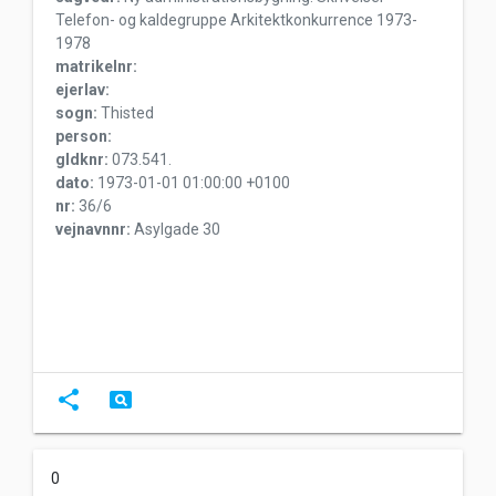
Telefon- og kaldegruppe Arkitektkonkurrence 1973-
1978
matrikelnr:
ejerlav:
sogn:
Thisted
person:
gldknr:
073.541.
dato:
1973-01-01 01:00:00 +0100
nr:
36/6
vejnavnnr:
Asylgade 30
share
pageview
0