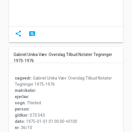
share
pageview
Gabriel Unika Væv: Overslag Tilbud Notater Tegninger
1975-1976
sagvedr:
Gabriel Unika Væv: Overslag Tilbud Notater
Tegninger 1975-1976
matrikelnr:
ejerlav:
sogn:
Thisted
person:
gldknr:
073.543.
dato:
1975-01-01 01:00:00 +0100
nr:
36/10