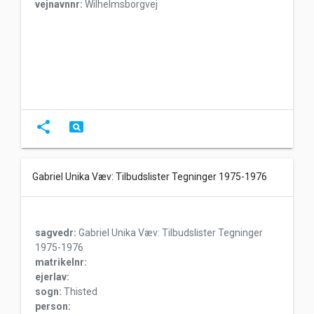
vejnavnnr:
Wilhelmsborgvej
share
pageview
Gabriel Unika Væv: Tilbudslister Tegninger 1975-1976
sagvedr:
Gabriel Unika Væv: Tilbudslister Tegninger
1975-1976
matrikelnr:
ejerlav:
sogn:
Thisted
person: