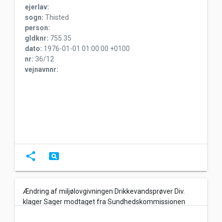
ejerlav:
sogn:
Thisted
person:
gldknr:
755.35
dato:
1976-01-01 01:00:00 +0100
nr:
36/12
vejnavnnr:
share
pageview
Ændring af miljølovgivningen Drikkevandsprøver Div.
klager Sager modtaget fra Sundhedskommissionen
1974-1977