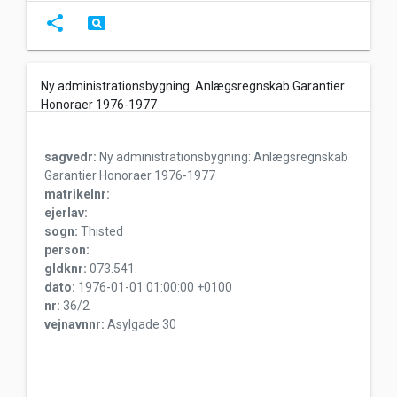
share
pageview
Ny administrationsbygning: Anlægsregnskab Garantier
Honoraer 1976-1977
sagvedr:
Ny administrationsbygning: Anlægsregnskab
Garantier Honoraer 1976-1977
matrikelnr:
ejerlav:
sogn:
Thisted
person:
gldknr:
073.541.
dato:
1976-01-01 01:00:00 +0100
nr:
36/2
vejnavnnr:
Asylgade 30