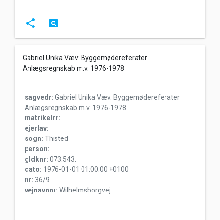
share
pageview
Gabriel Unika Væv: Byggemødereferater
Anlægsregnskab m.v. 1976-1978
sagvedr:
Gabriel Unika Væv: Byggemødereferater
Anlægsregnskab m.v. 1976-1978
matrikelnr:
ejerlav:
sogn:
Thisted
person:
gldknr:
073.543.
dato:
1976-01-01 01:00:00 +0100
nr:
36/9
vejnavnnr:
Wilhelmsborgvej