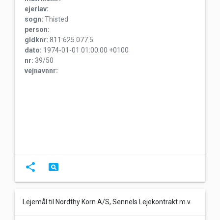
ejerlav:
sogn:
Thisted
person:
gldknr:
811:625.077.5
dato:
1974-01-01 01:00:00 +0100
nr:
39/50
vejnavnnr:
share
pageview
Lejemål til Nordthy Korn A/S, Sennels Lejekontrakt m.v.