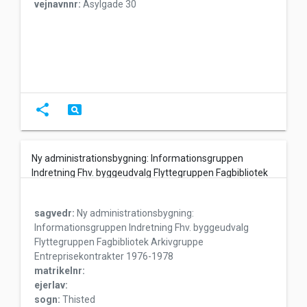
vejnavnnr:
Asylgade 30
share
pageview
Ny administrationsbygning: Informationsgruppen
Indretning Fhv. byggeudvalg Flyttegruppen Fagbibliotek
Arkivgruppe Entreprisekontrakter 1976-1978
sagvedr:
Ny administrationsbygning:
Informationsgruppen Indretning Fhv. byggeudvalg
Flyttegruppen Fagbibliotek Arkivgruppe
Entreprisekontrakter 1976-1978
matrikelnr:
ejerlav:
sogn:
Thisted