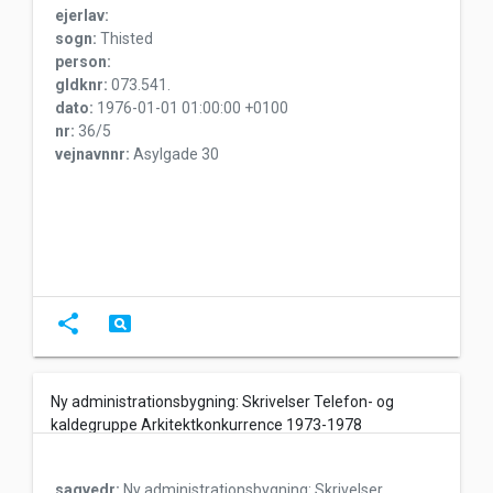
ejerlav:
sogn:
Thisted
person:
gldknr:
073.541.
dato:
1976-01-01 01:00:00 +0100
nr:
36/5
vejnavnnr:
Asylgade 30
share
pageview
Ny administrationsbygning: Skrivelser Telefon- og
kaldegruppe Arkitektkonkurrence 1973-1978
sagvedr:
Ny administrationsbygning: Skrivelser