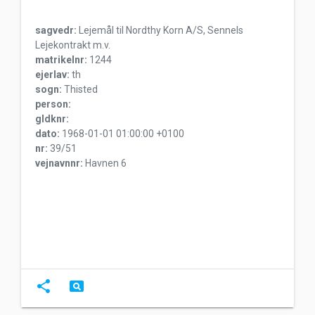
sagvedr:
Lejemål til Nordthy Korn A/S, Sennels
Lejekontrakt m.v.
matrikelnr:
1244
ejerlav:
th
sogn:
Thisted
person:
gldknr:
dato:
1968-01-01 01:00:00 +0100
nr:
39/51
vejnavnnr:
Havnen 6
share
pageview