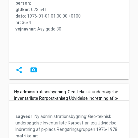
person:
gldknr:
073.541.
dato:
1976-01-01 01:00:00 +0100
nr:
36/4
vejnavnnr:
Asylgade 30
share
pageview
Ny administrationsbygning: Geo-teknisk undersøgelse
Inventarliste Rørpost-anlæg Udvidelse Indretning af p-
plads Rengøringsgruppen 1976-1978
sagvedr:
Ny administrationsbygning: Geo-teknisk
undersøgelse Inventarliste Rørpost-anlæg Udvidelse
Indretning af p-plads Rengøringsgruppen 1976-1978
matrikelnr: