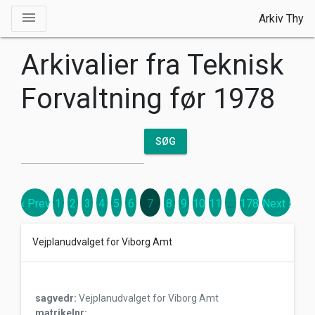
Toggle drawer
menu
Arkiv Thy
Arkivalier fra Teknisk
Forvaltning før 1978
SØG
‹ Prev
1
2
3
4
5
6
7
8
9
10
11
…
178
Next ›
Vejplanudvalget for Viborg Amt
sagvedr:
Vejplanudvalget for Viborg Amt
matrikelnr: