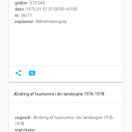
gldknr:
073.543.
dato:
1975-01-01 01:00:00 +0100
nr:
36/11
vejnavnnr:
Wilhelmsborgvej
share
pageview
Ændring af husnumre i div. landsogne 1976-1978
sagvedr:
Ændring af husnumre i div. landsogne 1976-
1978
matrikelnr: