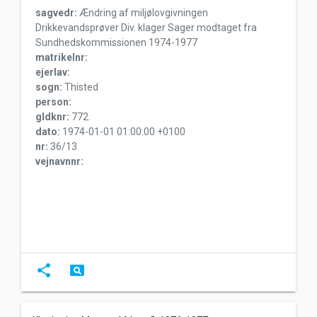
sagvedr:
Ændring af miljølovgivningen
Drikkevandsprøver Div. klager Sager modtaget fra
Sundhedskommissionen 1974-1977
matrikelnr:
ejerlav:
sogn:
Thisted
person:
gldknr:
772.
dato:
1974-01-01 01:00:00 +0100
nr:
36/13
vejnavnnr:
share
pageview