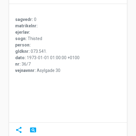
sagvedr:
0
matrikelnr:
ejerlav:
sogn:
Thisted
person:
gldknr:
073.541.
dato:
1973-01-01 01:00:00 +0100
nr:
36/7
vejnavnnr:
Asylgade 30
share
pageview