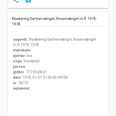
share
pageview
Kloakering Gartnervænget, Rosenvænget m.fl. 1976-
1978
sagvedr:
Kloakering Gartnervænget, Rosenvænget
m.fl. 1976-1978
matrikelnr:
ejerlav:
sne
sogn:
Snedsted
person:
gldknr:
777.8.628.21
dato:
1976-01-01 01:00:00 +0100
nr:
36/15
vejnavnnr: