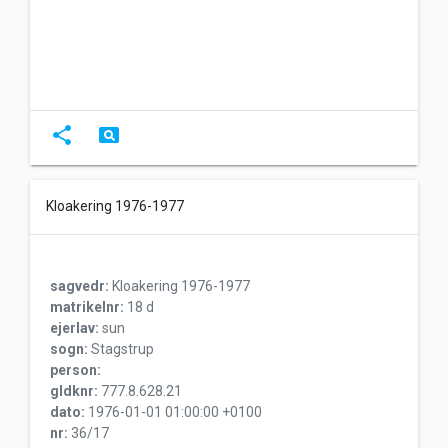
share
pageview
Kloakering 1976-1977
sagvedr:
Kloakering 1976-1977
matrikelnr:
18 d
ejerlav:
sun
sogn:
Stagstrup
person:
gldknr:
777.8.628.21
dato:
1976-01-01 01:00:00 +0100
nr:
36/17